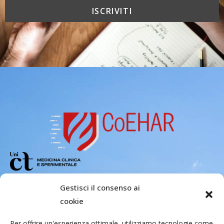
Copyright 2026 – Center of Excellence
Gestisci il consenso ai
for the acceleration of Harm Reduction.
cookie
Tutti i diritti riservati.
Per offrire un'esperienza ottimale, utilizziamo tecnologie come