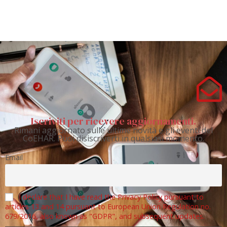
Iscriviti per ricevere aggiornamenti.
Rimani aggiornato sulle ultime novità e gli eventi del
CoEHAR. Puoi disiscriverti in qualsiasi momento.
Email
I declare that I have read the Privacy Policy pursuant to
articles 13 and 14 pursuant to European Union Regulation no.
679/2016, also known as "GDPR", and subsequent updates.