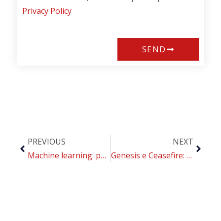
Privacy Policy
SEND
PREVIOUS
NEXT
Machine learning: può aiutare i medici a trovare soluzioni terapeutiche più efficaci, anche per il Covid-19
Genesis e Ceasefire: i nuovi protocolli CoEHAR ad AIP2022