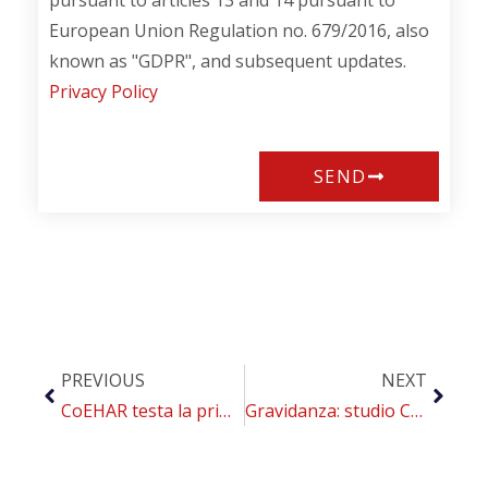
pursuant to articles 13 and 14 pursuant to
European Union Regulation no. 679/2016, also
known as "GDPR", and subsequent updates.
Privacy Policy
SEND
PREVIOUS
NEXT
CoEHAR testa la prima app al mondo per le abitudini alimentari dei fumatori che vogliono smettere
Gravidanza: studio CoEHAR dimostra la scarsa conoscenza dei metodi per smettere