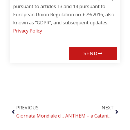
pursuant to articles 13 and 14 pursuant to
European Union Regulation no. 679/2016, also
known as "GDPR", and subsequent updates.
Privacy Policy
SEND
PREVIOUS
NEXT
Giornata Mondiale della Tubercolosi: per eliminare la malattia serve affrontare anche il problema del fumo
ANTHEM – a Catania il progetto per la trasformazione del sistema sanitario nazionale