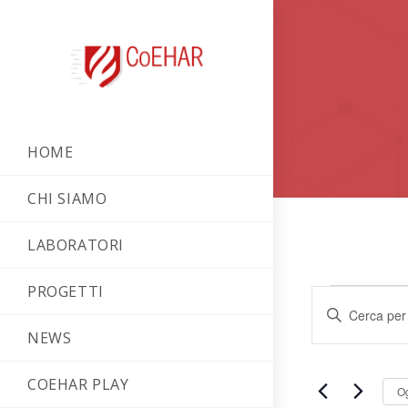
HOME
CHI SIAMO
LABORATORI
PROGETTI
E
I
v
n
NEWS
e
s
COEHAR PLAY
e
n
O