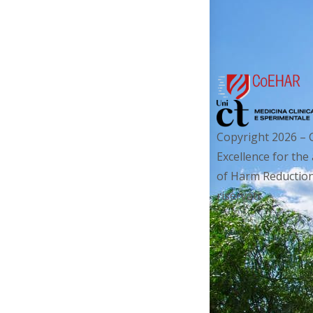
P
a
r
o
l
a
C
Copyright 2026 – 
h
Excellence for the
i
of Harm Reduction. 
a
riservati.
v
e
.