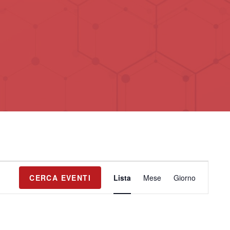
3
E
CERCA EVENTI
Lista
Mese
Giorno
v
e
n
t