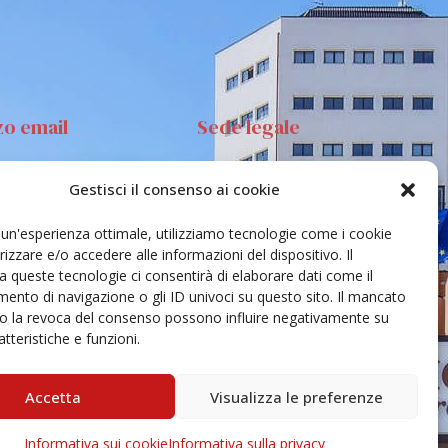
zo email
Sede legale
Gestisci il consenso ai cookie
anta Sofia 89, 95123
Via S.Sofia, 78 – 95123
ia
Catania
e un'esperienza ottimale, utilizziamo tecnologie come i cookie
ehar@unict.it
zzare e/o accedere alle informazioni del dispositivo. Il
 queste tecnologie ci consentirà di elaborare dati come il
nto di navigazione o gli ID univoci su questo sito. Il mancato
o la revoca del consenso possono influire negativamente su
tteristiche e funzioni.
Accetta
Visualizza le preferenze
Informativa sui cookie
Informativa sulla privacy