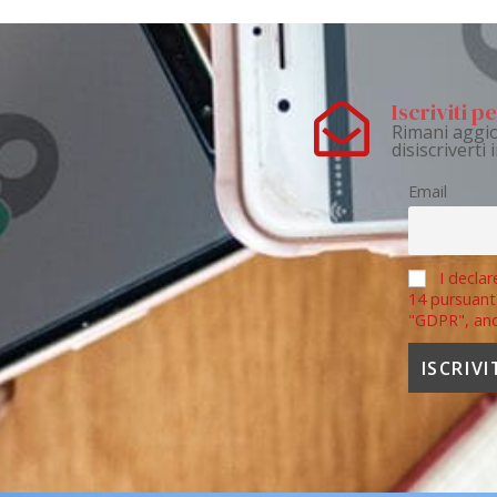
Iscriviti 
Rimani aggio
disiscriverti
Email
I declar
14 pursuant
"GDPR", an