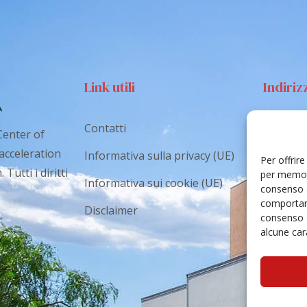
Link utili
Indiriz
Contatti
Via S
Center of
Catan
 acceleration
Informativa sulla privacy (UE)
Per offrir
Tutti i diritti
cr.co
per memori
Informativa sui cookie (UE)
consenso a
comportame
Disclaimer
consenso 
alcune cara