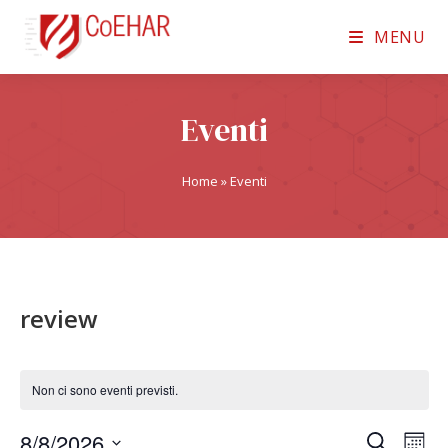
MENU
Eventi
Home
»
Eventi
review
Non ci sono eventi previsti.
8/8/2026
E
E
C