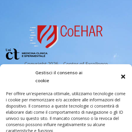
n
e
Copyright 2026 – Center of Excellence
for the acceleration of Harm Reduction.
Gestisci il consenso ai
Tutti i diritti riservati.
cookie
Per offrire un'esperienza ottimale, utilizziamo tecnologie come
i cookie per memorizzare e/o accedere alle informazioni del
Indirizzo email
dispositivo. Il consenso a queste tecnologie ci consentirà di
elaborare dati come il comportamento di navigazione o gli ID
univoci su questo sito. Il mancato consenso o la revoca del
Via Santa Sofia 89, 95123 Catania
consenso possono influire negativamente su alcune
caratteristiche e funzioni.
cr.coehar@unict.it