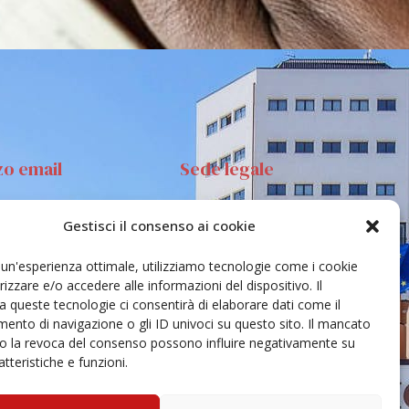
zo email
Sede legale
Gestisci il consenso ai cookie
anta Sofia 89, 95123
Via S.Sofia, 78 – 95123
ia
Catania
e un'esperienza ottimale, utilizziamo tecnologie come i cookie
ehar@unict.it
zzare e/o accedere alle informazioni del dispositivo. Il
 queste tecnologie ci consentirà di elaborare dati come il
nto di navigazione o gli ID univoci su questo sito. Il mancato
o la revoca del consenso possono influire negativamente su
tteristiche e funzioni.