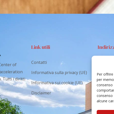
Link utili
Indiriz
Contatti
Via S
Center of
Catan
 acceleration
Informativa sulla privacy (UE)
Per offrir
Tutti i diritti
cr.co
per memori
Informativa sui cookie (UE)
consenso a
comportame
Disclaimer
consenso 
alcune cara