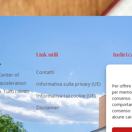
Link utili
Indiriz
Contatti
Via S
Center of
Catan
 acceleration
Informativa sulla privacy (UE)
Per offrir
Tutti i diritti
cr.co
per memori
Informativa sui cookie (UE)
consenso a
comportame
Disclaimer
consenso 
alcune cara