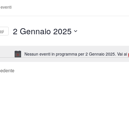
2 Gennaio 2025
ggi
S
e
Nessun eventi in programma per 2 Gennaio 2025. Vai ai
l
N
o
e
t
cedente
z
i
i
c
e
o
n
a
l
a