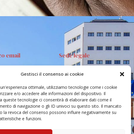
zo email
Sede legale
Gestisci il consenso ai cookie
anta Sofia 89, 95123
Via S.Sofia, 78 – 95123
ia
Catania
e un'esperienza ottimale, utilizziamo tecnologie come i cookie
ehar@unict.it
zzare e/o accedere alle informazioni del dispositivo. Il
 queste tecnologie ci consentirà di elaborare dati come il
nto di navigazione o gli ID univoci su questo sito. Il mancato
o la revoca del consenso possono influire negativamente su
tteristiche e funzioni.