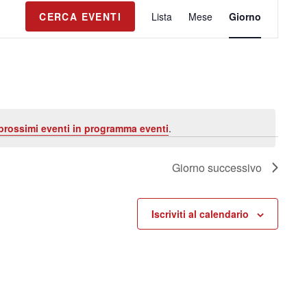
E
CERCA EVENTI
Lista
Mese
Giorno
v
e
n
t
o
V
prossimi eventi in programma eventi
.
i
s
Giorno successivo
t
e
N
Iscriviti al calendario
a
v
i
g