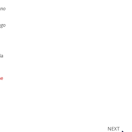
ano
ngo
la
ne
NEXT