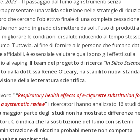
e, 2023
– Il passaggio dal fumo agli strumenti senza
appresentare una valida soluzione nelle strategie di riduzi
oro che cercano l’obiettivo finale di una completa cessazione
che non sono in grado di smettere da soli, l’uso di prodotti a
ò migliorare le condizioni di salute riducendo al tempo stesso
umo. Tuttavia, al fine di fornire alle persone che fumano dat
i e affidabili, è essenziale valutare quali sono gli effetti sulla
io al vaping.
Il team del progetto di ricerca “
In Silico Scienc
to dalla dott.ssa Renée O’Leary, ha stabilito nuovi stand
visione della letteratura scientifica.
avoro “
“
Respiratory health effects of e-cigarette substitution fo
 a systematic review
” i ricercatori hanno analizzato 16 studi 
a maggior parte degli studi non ha mostrato differenze ne
ori. Ciò indica che la sostituzione del fumo con sistemi
mministrazione di nicotina probabilmente non comporta
a salute respiratoria.