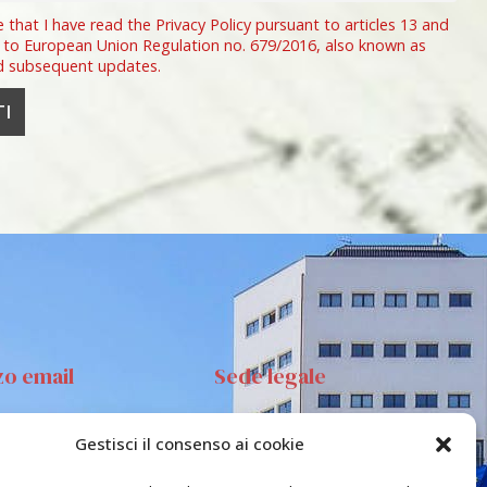
e that I have read the Privacy Policy pursuant to articles 13 and
 to European Union Regulation no. 679/2016, also known as
d subsequent updates.
zo email
Sede legale
Gestisci il consenso ai cookie
anta Sofia 89, 95123
Via S.Sofia, 78 – 95123
ia
Catania