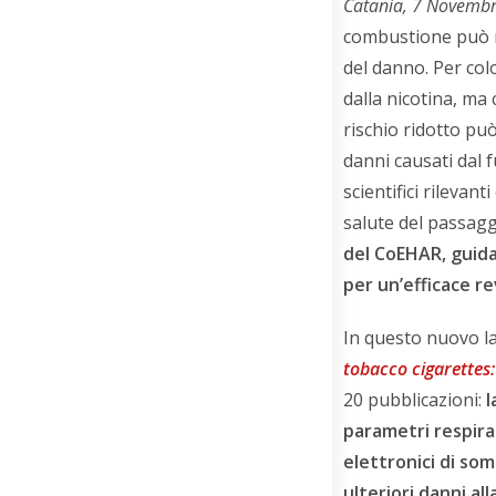
Catania, 7 Novembr
combustione può r
del danno. Per col
dalla nicotina, ma 
rischio ridotto pu
danni causati dal f
scientifici rilevant
salute del passagg
del CoEHAR, guida
per un’efficace re
In questo nuovo l
tobacco cigarettes:
20 pubblicazioni:
l
parametri respirat
elettronici di so
ulteriori danni all