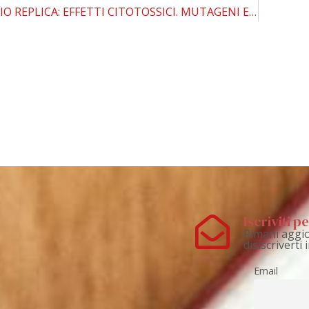
NUOVO STUDIO REPLICA: EFFETTI CITOTOSSICI. MUTAGENI E GENOTOSSICI DELL’AEROSOL DELLE SIGARETTE ELETTRONICHE LIEVI, SE NON NULLI
Iscriviti 
Rimani aggio
disiscriverti
Email