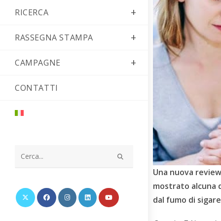
RICERCA
RASSEGNA STAMPA
CAMPAGNE
CONTATTI
Cerca
Una nuova
revie
nel
mostrato alcuna d
sito
dal fumo di sigare
web