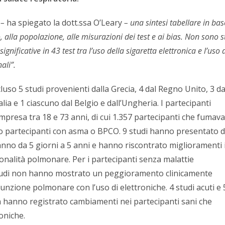
 –
ha spiegato la dott.ssa O’Leary
– una sintesi tabellare in bas
, alla popolazione, alle misurazioni dei test e ai bias. Non sono s
significative in 43 test tra l’uso della sigaretta elettronica e l’uso 
ali”.
luso 5 studi provenienti dalla Grecia, 4 dal Regno Unito, 3 da
Italia e 1 ciascuno dal Belgio e dall’Ungheria. I partecipanti
presa tra 18 e 73 anni, di cui 1.357 partecipanti che fumav
o partecipanti con asma o BPCO. 9 studi hanno presentato d
anno da 5 giorni a 5 anni e hanno riscontrato miglioramenti 
zionalità polmonare. Per i partecipanti senza malattie
 studi non hanno mostrato un peggioramento clinicamente
 funzione polmonare con l’uso di elettroniche. 4 studi acuti e 
 hanno registrato cambiamenti nei partecipanti sani che
oniche.