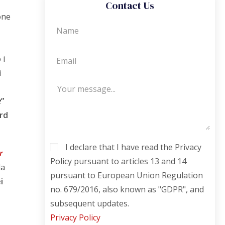
Contact Us
one
 i
i
e
”
ard
I declare that I have read the Privacy
r
Policy pursuant to articles 13 and 14
da
pursuant to European Union Regulation
i
no. 679/2016, also known as "GDPR", and
subsequent updates.
Privacy Policy