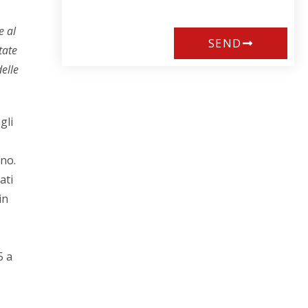
e al
SEND
tate
delle
gli
ano.
ati
in
5 a