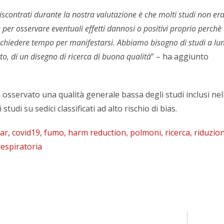
iscontrati durante la nostra valutazione è che molti studi non er
e per osservare eventuali effetti dannosi o positivi proprio perchè
ichiedere tempo per manifestarsi. Abbiamo bisogno di studi a lu
to, di un disegno di ricerca di buona qualità
” – ha aggiunto
o osservato una qualità generale bassa degli studi inclusi nel
 studi su sedici classificati ad alto rischio di bias.
ar
,
covid19
,
fumo
,
harm reduction
,
polmoni
,
ricerca
,
riduzio
respiratoria