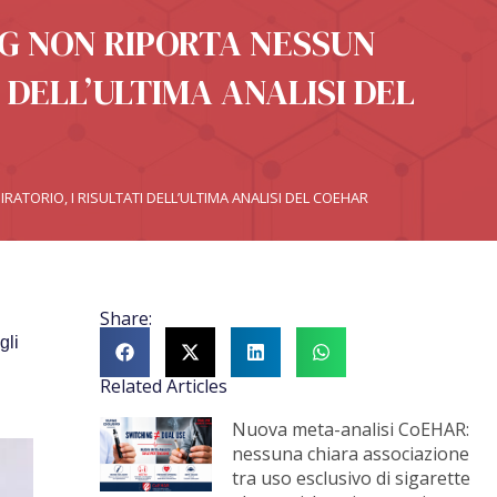
NG NON RIPORTA NESSUN
 DELL’ULTIMA ANALISI DEL
RATORIO, I RISULTATI DELL’ULTIMA ANALISI DEL COEHAR
Share:
gli
Related Articles
Nuova meta-analisi CoEHAR:
nessuna chiara associazione
tra uso esclusivo di sigarette