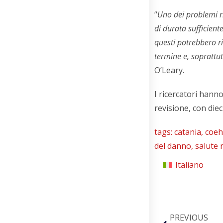
“
Uno dei problemi r
di durata sufficient
questi potrebbero r
termine e, soprattut
O’Leary.
I ricercatori hann
revisione, con dieci
tags:
catania
,
coeh
del danno
,
salute 
Italiano
PREVIOUS