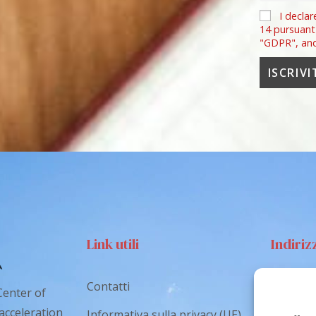
I declar
14 pursuant
"GDPR", an
Link utili
Indiriz
Contatti
Via S
Center of
Catan
 acceleration
Informativa sulla privacy (UE)