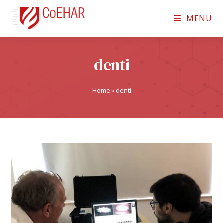
MENU
denti
Home
»
denti