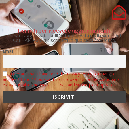
Iscriviti per ricevere aggiornamenti.
Rimani aggiornato sulle ultime novità e gli eventi del
CoEHAR. Puoi disiscriverti in qualsiasi momento.
Email
I declare that I have read the Privacy Policy pursuant to
articles 13 and 14 pursuant to European Union Regulation no.
679/2016, also known as "GDPR", and subsequent updates.