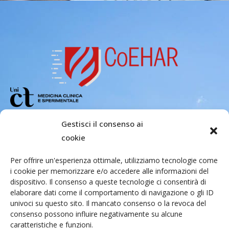
Copyright 2026 – Center of Excellence
Gestisci il consenso ai
for the acceleration of Harm Reduction.
cookie
Tutti i diritti riservati.
Per offrire un'esperienza ottimale, utilizziamo tecnologie come
i cookie per memorizzare e/o accedere alle informazioni del
Indirizzo email
dispositivo. Il consenso a queste tecnologie ci consentirà di
elaborare dati come il comportamento di navigazione o gli ID
univoci su questo sito. Il mancato consenso o la revoca del
Via Santa Sofia 89, 95123 Catania
consenso possono influire negativamente su alcune
caratteristiche e funzioni.