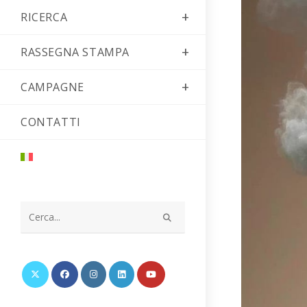
RICERCA
RASSEGNA STAMPA
CAMPAGNE
CONTATTI
Cerca
nel
sito
web