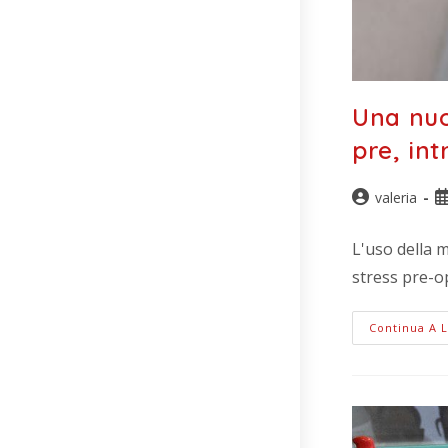
Una nuo
pre, in
valeria
L'uso della m
stress pre-o
Continua A 