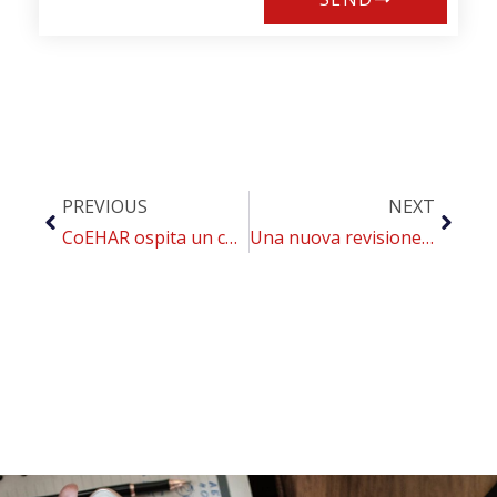
PREVIOUS
NEXT
CoEHAR ospita un convegno internazionale su diabete, medicina personalizzata e riduzione del danno da fumo
Una nuova revisione sistematica del CoEHAR fa luce sul ruolo degli ENDS nella gestione del peso post-cessazione