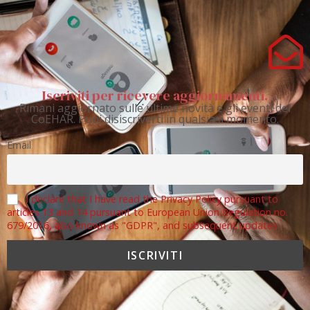
Iscriviti per ricevere aggiornamenti.
Rimani aggiornato sulle ultime novità e gli eventi del
CoEHAR. Puoi disiscriverti in qualsiasi momento.
Email
I declare that I have read the Privacy Policy pursuant to
articles 13 and 14 pursuant to European Union Regulation no.
679/2016, also known as "GDPR", and subsequent updates.