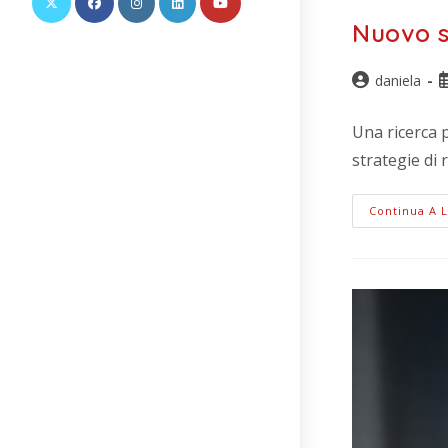
web
Nuovo s
daniela
Una ricerca 
strategie di 
Continua A 