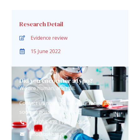
Research Detail
Evidence review
15 June 2022
Did you encounter a typo?
We are human, after all.
Contact us now and we will arrange it as
soon as possible
+39 095 478.1124 - 1464
info@coehar.it