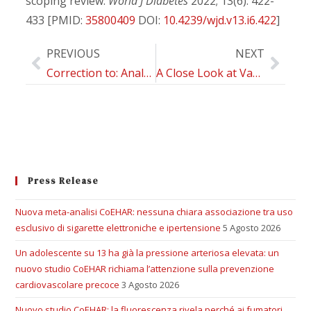
scoping review.
World J Diabetes
2022; 13(6): 422-
433 [PMID:
35800409
DOI:
10.4239/wjd.v13.i6.422
]
PREVIOUS
NEXT
Correction to: Analysis of common methodological flaws in the highest cited e-cigarette epidemiology research
A Close Look at Vaping in Adolescents and Young Adults
Press Release
Nuova meta-analisi CoEHAR: nessuna chiara associazione tra uso
esclusivo di sigarette elettroniche e ipertensione
5 Agosto 2026
Un adolescente su 13 ha già la pressione arteriosa elevata: un
nuovo studio CoEHAR richiama l’attenzione sulla prevenzione
cardiovascolare precoce
3 Agosto 2026
Nuovo studio CoEHAR: la fluorescenza rivela perché ai fumatori