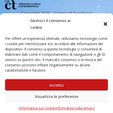
Copyright 2026 – Center of Excellence
for the acceleration of Harm Reduction.
Gestisci il consenso ai
Tutti i diritti riservati.
cookie
Per offrire un'esperienza ottimale, utilizziamo tecnologie come
i cookie per memorizzare e/o accedere alle informazioni del
Indirizzo email
dispositivo. Il consenso a queste tecnologie ci consentirà di
elaborare dati come il comportamento di navigazione o gli ID
univoci su questo sito. Il mancato consenso o la revoca del
Via Santa Sofia 89, 95123 Catania
consenso possono influire negativamente su alcune
caratteristiche e funzioni.
cr.coehar@unict.it
Sede legale
Accetta
Visualizza le preferenze
Via S.Sofia, 78 – 95123 Catania
Informativa sui cookie
Informativa sulla privacy