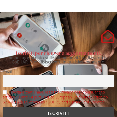
Iscriviti per ricevere aggiornamenti.
Rimani aggiornato sulle ultime novità e gli eventi del
CoEHAR. Puoi disiscriverti in qualsiasi momento.
Email
I declare that I have read the Privacy Policy pursuant to
articles 13 and 14 pursuant to European Union Regulation no.
679/2016, also known as "GDPR", and subsequent updates.