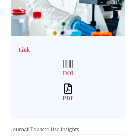
+39 095 478.1124 - 1464
info@coehar.it
Link
DOI
PDF
Journal: Tobacco Use Insights