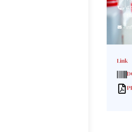
47
14
in
Link
D
P