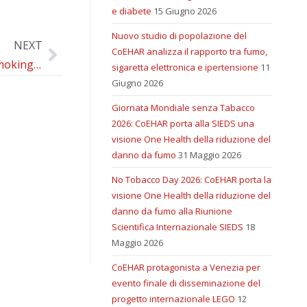
e diabete
15 Giugno 2026
Nuovo studio di popolazione del
NEXT
CoEHAR analizza il rapporto tra fumo,
Multimodal smoking cessation in real life setting: combining motivational interviewing with official therapy and reduced risk products
sigaretta elettronica e ipertensione
11
Giugno 2026
Giornata Mondiale senza Tabacco
2026: CoEHAR porta alla SIEDS una
visione One Health della riduzione del
danno da fumo
31 Maggio 2026
No Tobacco Day 2026: CoEHAR porta la
visione One Health della riduzione del
danno da fumo alla Riunione
Scientifica Internazionale SIEDS
18
Maggio 2026
CoEHAR protagonista a Venezia per
evento finale di disseminazione del
progetto internazionale LEGO
12