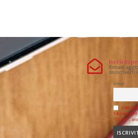
Iscriviti 
Rimani aggio
disiscriverti
Email
I declar
14 pursuant
"GDPR", an