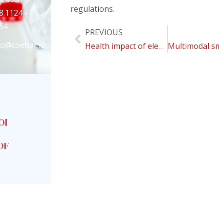
regulations.
8.1124 -
64
PREVIOUS
fo@coehar.it
Health impact of electronic cigarettes and heated tobacco systems
OI
DF