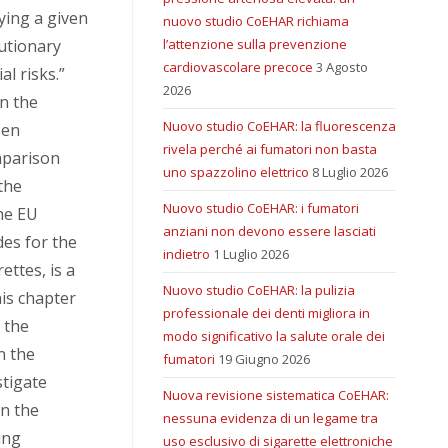
fying a given
nuovo studio CoEHAR richiama
autionary
l’attenzione sulla prevenzione
cardiovascolare precoce
3 Agosto
al risks.”
2026
on the
Nuovo studio CoEHAR: la fluorescenza
een
rivela perché ai fumatori non basta
mparison
uno spazzolino elettrico
8 Luglio 2026
the
Nuovo studio CoEHAR: i fumatori
The EU
anziani non devono essere lasciati
des for the
indietro
1 Luglio 2026
ettes, is a
Nuovo studio CoEHAR: la pulizia
is chapter
professionale dei denti migliora in
f the
modo significativo la salute orale dei
n the
fumatori
19 Giugno 2026
stigate
Nuova revisione sistematica CoEHAR:
en the
nessuna evidenza di un legame tra
ing
uso esclusivo di sigarette elettroniche