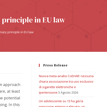
principle in EU law
ary principle in EU law
Press Release
Nuova meta-analisi CoEHAR: nessuna
chiara associazione tra uso esclusivo
orm approach
di sigarette elettroniche e
re, at least
ipertensione
5 Agosto 2026
he potential
Un adolescente su 13 ha già la
ing. In this
pressione arteriosa elevata: un