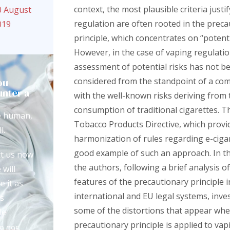
context, the most plausible criteria justi
0 August
regulation are often rooted in the prec
019
principle, which concentrates on “potenti
However, in the case of vaping regulati
assessment of potential risks has not b
ou
considered from the standpoint of a co
nter a
with the well-known risks deriving from 
?
consumption of traditional cigarettes. 
e human,
Tobacco Products Directive, which provi
l.
harmonization of rules regarding e-cigar
good example of such an approach. In th
t us now
the authors, following a brief analysis o
 will
features of the precautionary principle i
e it as
international and EU legal systems, inve
s
some of the distortions that appear wh
le
precautionary principle is applied to vap
9 095