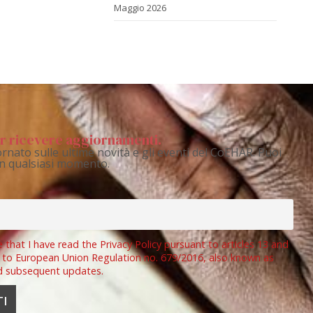
Maggio 2026
per ricevere aggiornamenti.
rnato sulle ultime novità e gli eventi del CoEHAR. Puoi
 in qualsiasi momento.
e that I have read the Privacy Policy pursuant to articles 13 and
 to European Union Regulation no. 679/2016, also known as
d subsequent updates.