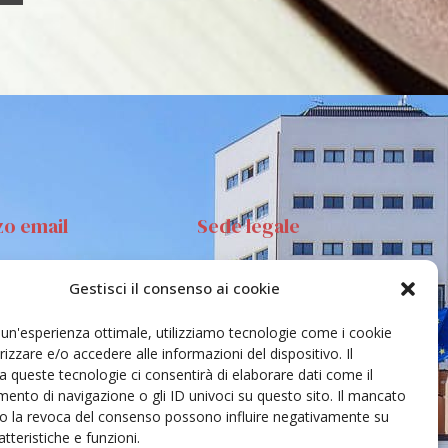
zo email
Sede legale
Gestisci il consenso ai cookie
anta Sofia 89, 95123
Via S.Sofia, 78 – 95123
ia
Catania
e un'esperienza ottimale, utilizziamo tecnologie come i cookie
ehar@unict.it
zzare e/o accedere alle informazioni del dispositivo. Il
 queste tecnologie ci consentirà di elaborare dati come il
nto di navigazione o gli ID univoci su questo sito. Il mancato
o la revoca del consenso possono influire negativamente su
tteristiche e funzioni.