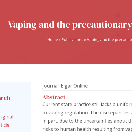
Vaping and the precautionary 
Home
»
Publications
»
Vaping and the precaution
Journal: Elgar Online
Abstract
arch
l
Current state practice still lacks a unif
to vaping regulation. The discrepancies a
iginal
in part, due to the uncertainties about t
ticle
risks to human health resulting from vap