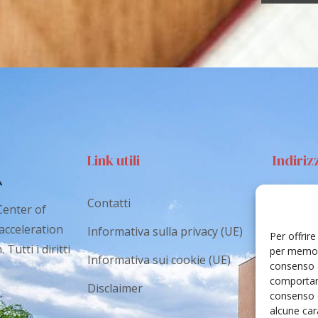
Link utili
Indiriz
Contatti
Via S
Center of
Catan
 acceleration
Informativa sulla privacy (UE)
Per offrir
Tutti i diritti
cr.co
per memori
Informativa sui cookie (UE)
consenso a
comportame
Disclaimer
consenso 
alcune cara